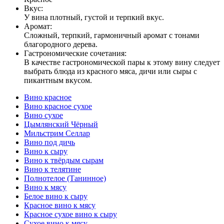
Вкус:
У вина плотный, густой и терпкий вкус.
Аромат:
Сложный, терпкий, гармоничный аромат с тонами
благородного дерева.
Гастрономические сочетания:
В качестве гастрономической пары к этому вину следует
выбрать блюда из красного мяса, дичи или сыры с
пикантным вкусом.
Вино красное
Вино красное сухое
Вино сухое
Цымлянский Чёрный
Мильстрим Селлар
Вино под дичь
Вино к сыру
Вино к твёрдым сырам
Вино к телятине
Полнотелое (Танинное)
Вино к мясу
Белое вино к сыру
Красное вино к мясу
Красное сухое вино к сыру
Сухое вино к мясу