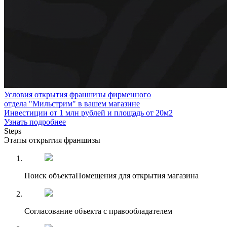
Условия открытия франшизы фирменного
отдела "Мильстрим" в вашем магазине
Инвестиции от 1 млн рублей и площадь от 20м2
Узнать подробнее
Steps
Этапы открытия франшизы
Поиск объекта
Помещения для открытия магазина
Согласование объекта с правообладателем