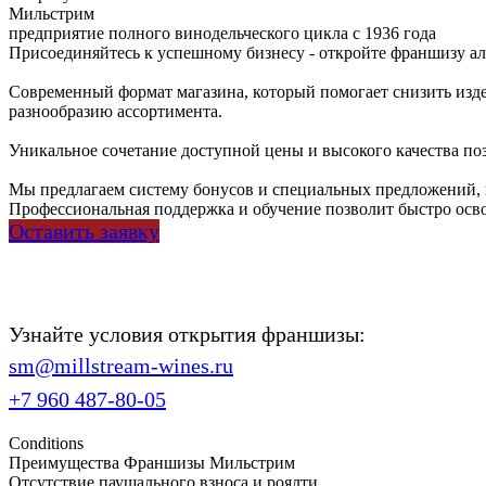
Мильстрим
предприятие полного винодельческого цикла с 1936 года
Присоединяйтесь к успешному бизнесу - откройте франшизу а
Современный формат магазина, который помогает снизить изде
разнообразию ассортимента.
Уникальное сочетание доступной цены и высокого качества поз
Мы предлагаем систему бонусов и специальных предложений, 
Профессиональная поддержка и обучение позволит быстро освои
Оставить заявку
Узнайте условия открытия франшизы:
sm@millstream-wines.ru
+7 960 487-80-05
Conditions
Преимущества Франшизы Мильстрим
Отсутствие паушального взноса и роялти