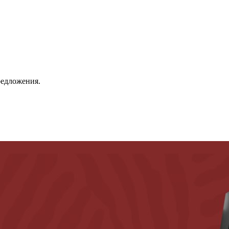
зинах сети.
редложения.