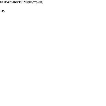
рта лояльности Мильстрим)
ье.