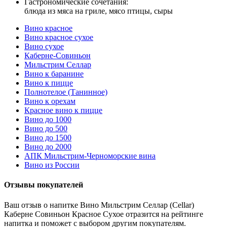
Гастрономические сочетания:
блюда из мяса на гриле, мясо птицы, сыры
Вино красное
Вино красное сухое
Вино сухое
Каберне-Совиньон
Мильстрим Селлар
Вино к баранине
Вино к пицце
Полнотелое (Танинное)
Вино к орехам
Красное вино к пицце
Вино до 1000
Вино до 500
Вино до 1500
Вино до 2000
АПК Мильстрим-Черноморские вина
Вино из России
Отзывы покупателей
Ваш отзыв о напитке Вино Мильстрим Селлар (Cellar)
Каберне Совиньон Красное Сухое отразится на рейтинге
напитка и поможет с выбором другим покупателям.