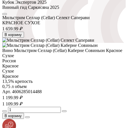
Кубок Экспертов 2025
Винный гид Саркисяна 2025
Мильстрим Селлар (Cellar) Селект Саперави
КРАСНОЕ СУХОЕ
1 659.
99
₽
В корзину
Вино Мильстрим Селлар (Cellar) Каберне Совиньон Красное
Сухое
Россия
Красное
Сухое
Красное
13,5% крепость
0,75 л объем
Арт. 4606285014488
1 199.
99
₽
1 109.
99
₽
В корзину