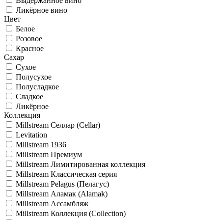
Выдержанное вино
Ликёрное вино
Цвет
Белое
Розовое
Красное
Сахар
Сухое
Полусухое
Полусладкое
Сладкое
Ликёрное
Коллекция
Millstream Селлар (Cellar)
Levitation
Millstream 1936
Millstream Премиум
Millstream Лимитированная коллекция
Millstream Классическая серия
Millstream Pelagus (Пелагус)
Millstream Аламак (Alamak)
Millstream Ассамбляж
Millstream Коллекция (Collection)