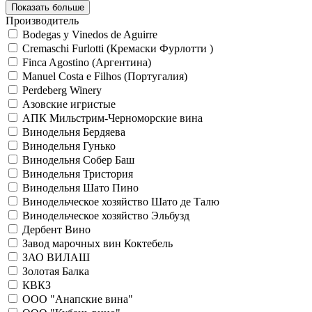
Показать больше
Производитель
Bodegas y Vinedos de Aguirre
Cremaschi Furlotti (Кремаски Фурлотти )
Finca Agostino (Аргентина)
Manuel Costa e Filhos (Португалия)
Perdeberg Winery
Азовские игристые
АПК Мильстрим-Черноморские вина
Винодельня Бердяева
Винодельня Гунько
Винодельня Собер Баш
Винодельня Тристория
Винодельня Шато Пино
Винодельческое хозяйство Шато де Талю
Винодельческое хозяйство Эльбузд
Дербент Вино
Завод марочных вин Коктебель
ЗАО ВИЛАШ
Золотая Балка
КВКЗ
ООО "Анапские вина"