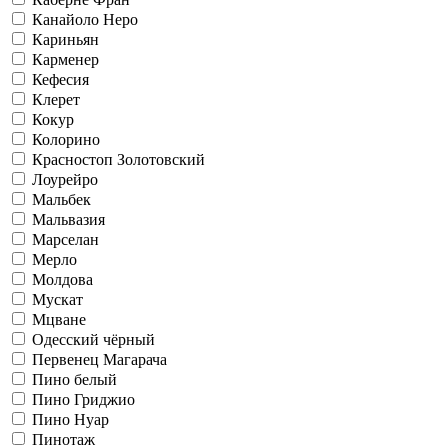
Канайоло Неро
Кариньян
Карменер
Кефесия
Клерет
Кокур
Колорино
Красностоп Золотовский
Лоурейро
Мальбек
Мальвазия
Марселан
Мерло
Молдова
Мускат
Мцване
Одесский чёрный
Первенец Магарача
Пино белый
Пино Гриджио
Пино Нуар
Пинотаж