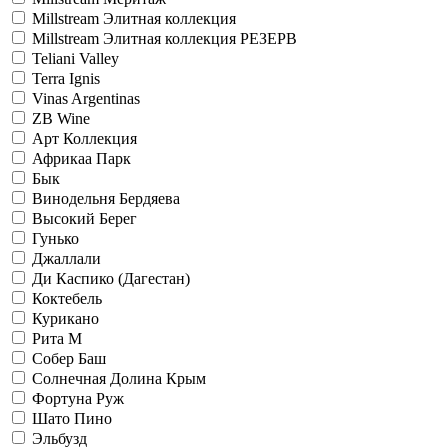
Millstream Элитная коллекция
Millstream Элитная коллекция РЕЗЕРВ
Teliani Valley
Terra Ignis
Vinas Argentinas
ZB Wine
Арт Коллекция
Африкаа Парк
Бык
Винодельня Бердяева
Высокий Берег
Гунько
Джаллали
Ди Каспико (Дагестан)
Коктебель
Курикано
Рита М
Собер Баш
Солнечная Долина Крым
Фортуна Руж
Шато Пино
Эльбузд