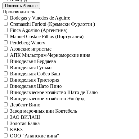
Показать больше
Производитель
Bodegas y Vinedos de Aguirre
Cremaschi Furlotti (Кремаски Фурлотти )
Finca Agostino (Аргентина)
Manuel Costa e Filhos (Португалия)
Perdeberg Winery
Азовские игристые
АПК Мильстрим-Черноморские вина
Винодельня Бердяева
Винодельня Гунько
Винодельня Собер Баш
Винодельня Тристория
Винодельня Шато Пино
Винодельческое хозяйство Шато де Талю
Винодельческое хозяйство Эльбузд
Дербент Вино
Завод марочных вин Коктебель
ЗАО ВИЛАШ
Золотая Балка
КВКЗ
ООО "Анапские вина"