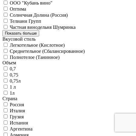
ООО "Кубань вино"
Оптима
Солнечная Долина (Россия)
Телиани Групп
Частная винодельня Шумринка
Показать больше
Вкусовой стиль
Легкотельное (Кислотное)
Среднетельное (Сбалансированное)
Полнотелое (Танинное)
Объем
0,7
0,75
0,75л
1 л
1л
Страна
Россия
Италия
Грузия
Испания
Аргентина
Армения