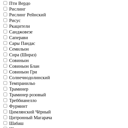
Пти Вердо
Рислинг
Рислинг Рейнский
Рисус
Ркацители
Санджовезе
Саперави
Сары Пандас
Семильон
Сира (Шираз)
Совиньон
Совиньон Блан
Совиньон Гри
Солнечнодолинский
Темпранильо
Траминер
Траминер розовый
Треббианелло
Фурминт
Цимлянский Чёрный
Цитронный Магарача
Шабаш