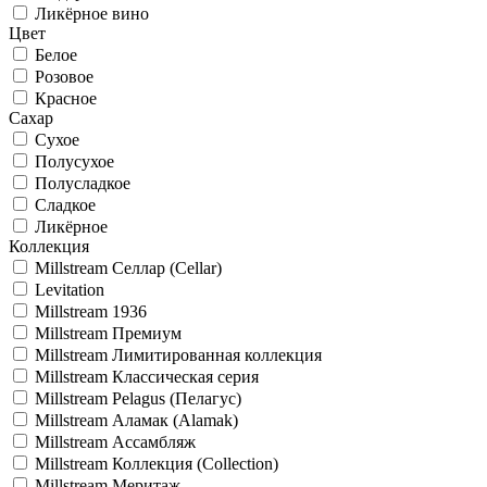
Ликёрное вино
Цвет
Белое
Розовое
Красное
Сахар
Сухое
Полусухое
Полусладкое
Сладкое
Ликёрное
Коллекция
Millstream Селлар (Cellar)
Levitation
Millstream 1936
Millstream Премиум
Millstream Лимитированная коллекция
Millstream Классическая серия
Millstream Pelagus (Пелагус)
Millstream Аламак (Alamak)
Millstream Ассамбляж
Millstream Коллекция (Collection)
Millstream Меритаж