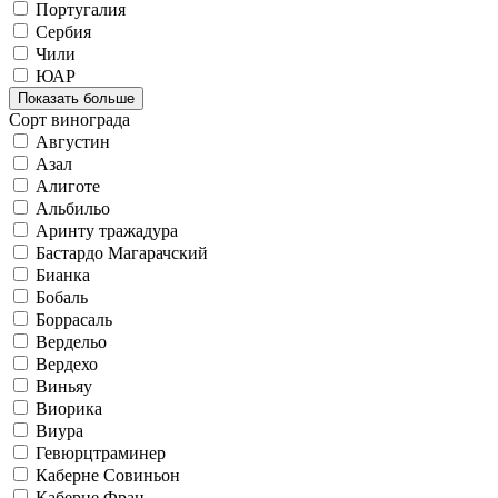
Португалия
Сербия
Чили
ЮАР
Показать больше
Сорт винограда
Августин
Азал
Алиготе
Альбильо
Аринту тражадура
Бастардо Магарачский
Бианка
Бобаль
Боррасаль
Вердельо
Вердехо
Виньяу
Виорика
Виура
Гевюрцтраминер
Каберне Совиньон
Каберне Фран