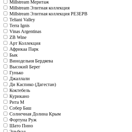
Millstream Меритаж
Millstream Элитная коллекция
Millstream Элитная коллекция РЕЗЕРВ
Teliani Valley
Terra Ignis
Vinas Argentinas
ZB Wine
Арт Коллекция
Африкаа Парк
Бык
Винодельня Бердяева
Высокий Берег
Гунько
Джаллали
Ди Каспико (Дагестан)
Коктебель
Курикано
Рита М
Собер Баш
Солнечная Долина Крым
Фортуна Руж
Шато Пино
Эльбузд