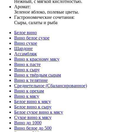
Нежный, с мягкой кислотностью.
Аромат:
Зеленое яблоко, полевые цветы.
Гастрономические сочетания:
Сыры, салаты и рыба
Белое вино
Вино белое сухое
Вино сухое
Шардоне
Ассамбляж
Вино к красному мясу
Вино к пасте
Вино к сыру
Вино к твёрдым сырам
Вино к телятине
Среднетельное (Сбалансированное)
Вино к орехам
Вино к мясу
Белое вино к мясу
Белое вино к сыру
Белое сухое вино к мясу
Сухое вино к мясу
Вино до 1000
Вино белое до 500