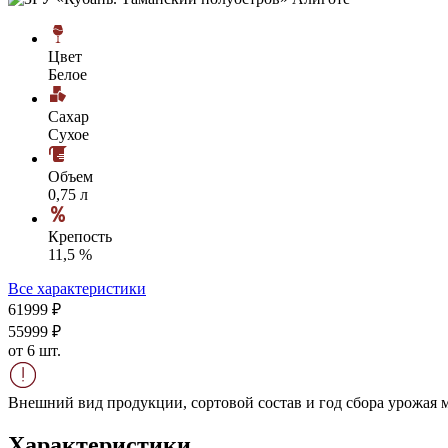
Цвет
Белое
Сахар
Сухое
Объем
0,75 л
Крепость
11,5 %
Все характеристики
619
99
₽
559
99
₽
от 6 шт.
Внешний вид продукции, сортовой состав и год сбора урожая м
Характеристики