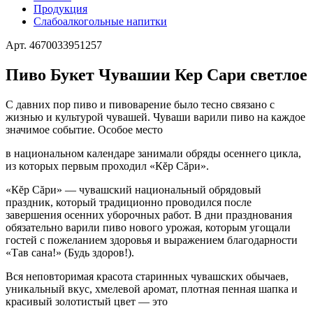
Продукция
Слабоалкогольные напитки
Арт. 4670033951257
Пиво Букет Чувашии Кер Сари светлое
С давних пор пиво и пивоварение было тесно связано с
жизнью и культурой чувашей. Чуваши варили пиво на каждое
значимое событие. Особое место
в национальном календаре занимали обряды осеннего цикла,
из которых первым проходил «Кĕр Сăри».
«Кĕр Сăри» — чувашский национальный обрядовый
праздник, который традиционно проводился после
завершения осенних уборочных работ. В дни празднования
обязательно варили пиво нового урожая, которым угощали
гостей с пожеланием здоровья и выражением благодарности
«Тав сана!» (Будь здоров!).
Вся неповторимая красота старинных чувашских обычаев,
уникальный вкус, хмелевой аромат, плотная пенная шапка и
красивый золотистый цвет — это