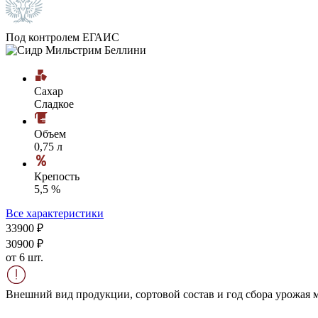
Под контролем ЕГАИС
Сахар
Сладкое
Объем
0,75 л
Крепость
5,5 %
Все характеристики
339
00
₽
309
00
₽
от 6 шт.
Внешний вид продукции, сортовой состав и год сбора урожая м