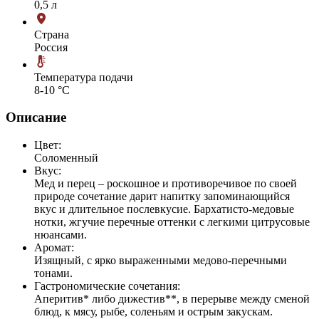
0,5 л
Страна
Россия
Температура подачи
8-10 °С
Описание
Цвет:
Соломенный
Вкус:
Мед и перец – роскошное и противоречивое по своей
природе сочетание дарит напитку запоминающийся
вкус и длительное послевкусие. Бархатисто-медовые
нотки, жгучие перечные оттенки с легкими цитрусовые
нюансами.
Аромат:
Изящный, с ярко выраженными медово-перечными
тонами.
Гастрономические сочетания:
Аперитив* либо дижестив**, в перерыве между сменой
блюд, к мясу, рыбе, соленьям и острым закускам.