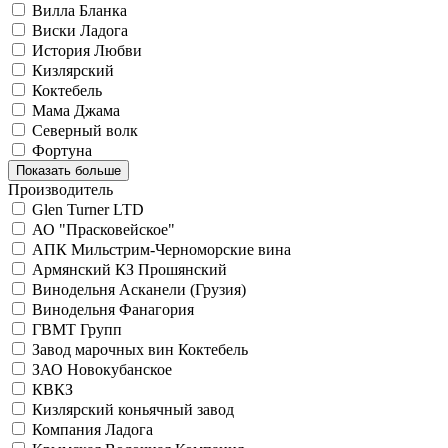
Вилла Бланка
Виски Ладога
История Любви
Кизлярский
Коктебель
Мама Джама
Северный волк
Фортуна
Показать больше
Производитель
Glen Turner LTD
АО "Прасковейское"
АПК Мильстрим-Черноморские вина
Армянский КЗ Прошянский
Винодельня Асканели (Грузия)
Винодельня Фанагория
ГВМТ Групп
Завод марочных вин Коктебель
ЗАО Новокубанское
КВКЗ
Кизлярский коньячный завод
Компания Ладога