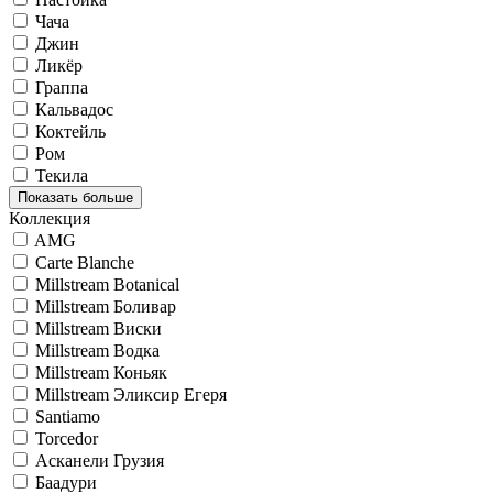
Чача
Джин
Ликёр
Граппа
Кальвадос
Коктейль
Ром
Текила
Показать больше
Коллекция
AMG
Carte Blanche
Millstream Botanical
Millstream Боливар
Millstream Виски
Millstream Водка
Millstream Коньяк
Millstream Эликсир Егеря
Santiamo
Torcedor
Асканели Грузия
Баадури