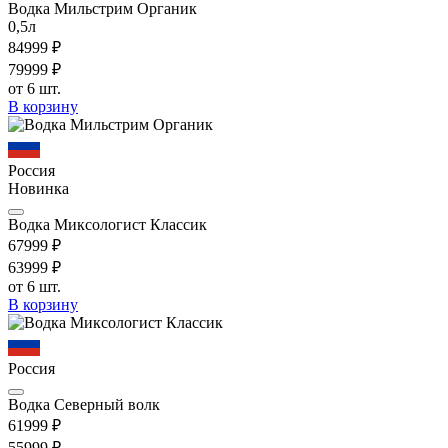
Водка Мильстрим Органик
0,5л
849
99
₽
799
99
₽
от 6 шт.
В корзину
Россия
Новинка
Водка Миксологист Классик
679
99
₽
639
99
₽
от 6 шт.
В корзину
Россия
Водка Северный волк
619
99
₽
559
99
₽