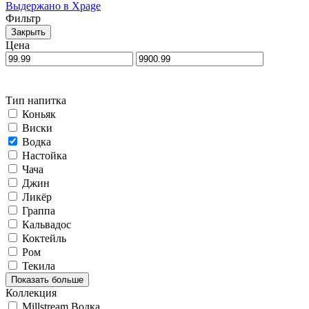
Выдержано в Xpage
Фильтр
Закрыть
Цена
Тип напитка
Коньяк
Виски
Водка
Настойка
Чача
Джин
Ликёр
Граппа
Кальвадос
Коктейль
Ром
Текила
Показать больше
Коллекция
Millstream Водка