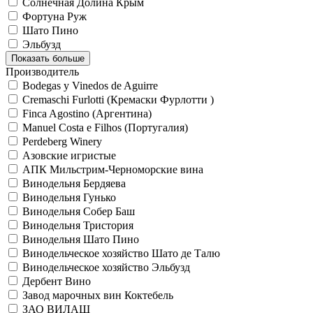
Солнечная Долина Крым
Фортуна Руж
Шато Пино
Эльбузд
Показать больше
Производитель
Bodegas y Vinedos de Aguirre
Cremaschi Furlotti (Кремаски Фурлотти )
Finca Agostino (Аргентина)
Manuel Costa e Filhos (Португалия)
Perdeberg Winery
Азовские игристые
АПК Мильстрим-Черноморские вина
Винодельня Бердяева
Винодельня Гунько
Винодельня Собер Баш
Винодельня Тристория
Винодельня Шато Пино
Винодельческое хозяйство Шато де Талю
Винодельческое хозяйство Эльбузд
Дербент Вино
Завод марочных вин Коктебель
ЗАО ВИЛАШ