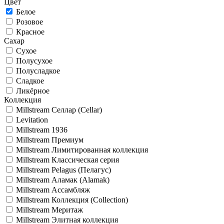
Цвет
Белое
Розовое
Красное
Сахар
Сухое
Полусухое
Полусладкое
Сладкое
Ликёрное
Коллекция
Millstream Селлар (Cellar)
Levitation
Millstream 1936
Millstream Премиум
Millstream Лимитированная коллекция
Millstream Классическая серия
Millstream Pelagus (Пелагус)
Millstream Аламак (Alamak)
Millstream Ассамбляж
Millstream Коллекция (Collection)
Millstream Меритаж
Millstream Элитная коллекция