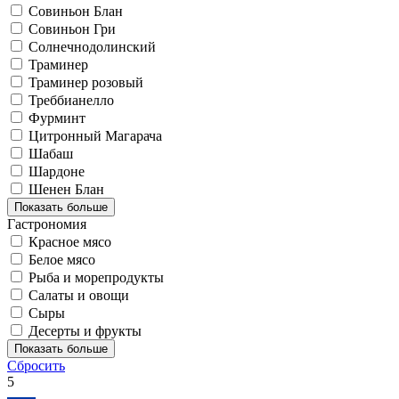
Совиньон Блан
Совиньон Гри
Солнечнодолинский
Траминер
Траминер розовый
Треббианелло
Фурминт
Цитронный Магарача
Шабаш
Шардоне
Шенен Блан
Показать больше
Гастрономия
Красное мясо
Белое мясо
Рыба и морепродукты
Салаты и овощи
Сыры
Десерты и фрукты
Показать больше
Сбросить
5