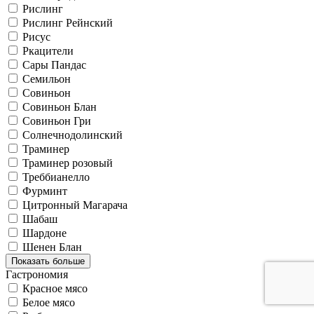
Рислинг
Рислинг Рейнский
Рисус
Ркацители
Сары Пандас
Семильон
Совиньон
Совиньон Блан
Совиньон Гри
Солнечнодолинский
Траминер
Траминер розовый
Треббианелло
Фурминт
Цитронный Магарача
Шабаш
Шардоне
Шенен Блан
Показать больше
Гастрономия
Красное мясо
Белое мясо