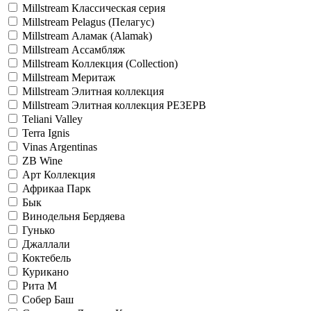
Millstream Классическая серия
Millstream Pelagus (Пелагус)
Millstream Аламак (Alamak)
Millstream Ассамбляж
Millstream Коллекция (Collection)
Millstream Меритаж
Millstream Элитная коллекция
Millstream Элитная коллекция РЕЗЕРВ
Teliani Valley
Terra Ignis
Vinas Argentinas
ZB Wine
Арт Коллекция
Африкаа Парк
Бык
Винодельня Бердяева
Гунько
Джаллали
Коктебель
Курикано
Рита М
Собер Баш