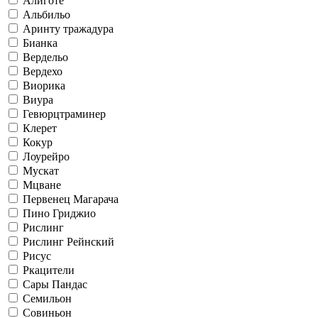
Алиготе
Альбильо
Аринту тражадура
Бианка
Вердельо
Вердехо
Виорика
Виура
Гевюрцтраминер
Клерет
Кокур
Лоурейро
Мускат
Мцване
Первенец Магарача
Пино Гриджио
Рислинг
Рислинг Рейнский
Рисус
Ркацители
Сары Пандас
Семильон
Совиньон