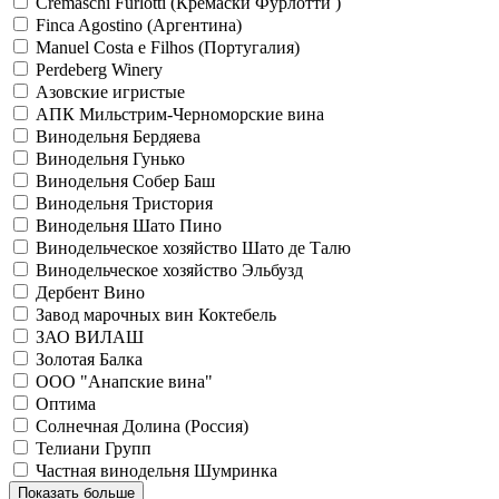
Cremaschi Furlotti (Кремаски Фурлотти )
Finca Agostino (Аргентина)
Manuel Costa e Filhos (Португалия)
Perdeberg Winery
Азовские игристые
АПК Мильстрим-Черноморские вина
Винодельня Бердяева
Винодельня Гунько
Винодельня Собер Баш
Винодельня Тристория
Винодельня Шато Пино
Винодельческое хозяйство Шато де Талю
Винодельческое хозяйство Эльбузд
Дербент Вино
Завод марочных вин Коктебель
ЗАО ВИЛАШ
Золотая Балка
ООО "Анапские вина"
Оптима
Солнечная Долина (Россия)
Телиани Групп
Частная винодельня Шумринка
Показать больше