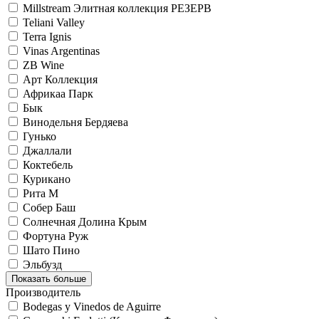
Millstream Элитная коллекция РЕЗЕРВ
Teliani Valley
Terra Ignis
Vinas Argentinas
ZB Wine
Арт Коллекция
Африкаа Парк
Бык
Винодельня Бердяева
Гунько
Джаллали
Коктебель
Курикано
Рита М
Собер Баш
Солнечная Долина Крым
Фортуна Руж
Шато Пино
Эльбузд
Показать больше
Производитель
Bodegas y Vinedos de Aguirre