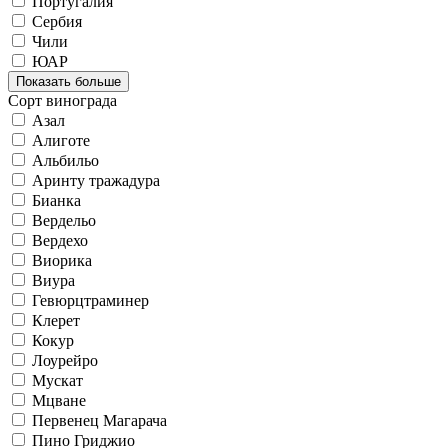
Португалия
Сербия
Чили
ЮАР
Показать больше
Сорт винограда
Азал
Алиготе
Альбильо
Аринту тражадура
Бианка
Вердельо
Вердехо
Виорика
Виура
Гевюрцтраминер
Клерет
Кокур
Лоурейро
Мускат
Мцване
Первенец Магарача
Пино Гриджио