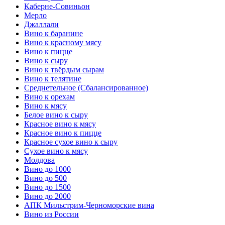
Каберне-Совиньон
Мерло
Джаллали
Вино к баранине
Вино к красному мясу
Вино к пицце
Вино к сыру
Вино к твёрдым сырам
Вино к телятине
Среднетельное (Сбалансированное)
Вино к орехам
Вино к мясу
Белое вино к сыру
Красное вино к мясу
Красное вино к пицце
Красное сухое вино к сыру
Сухое вино к мясу
Молдова
Вино до 1000
Вино до 500
Вино до 1500
Вино до 2000
АПК Мильстрим-Черноморские вина
Вино из России