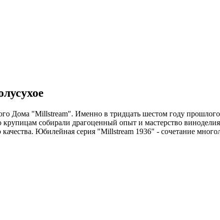
олусухое
ого Дома "Millstream". Именно в тридцать шестом году прошлог
по крупицам собирали драгоценный опыт и мастерство винодели
 качества. Юбилейная серия "Millstream 1936" - сочетание мно